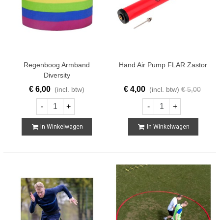
Regenboog Armband
Hand Air Pump FLAR Zastor
Diversity
€ 6,00
€ 4,00
(incl. btw)
(incl. btw)
€ 5,00
-
+
-
+
In Winkelwagen
In Winkelwagen