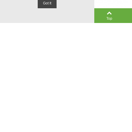
Got It
0
Left column
Cart
Top
50 Markeerschijven
40 Markeerschijven
€ 25,00
€ 18,00
(incl. btw)
€ 30,00
(incl. btw)
€ 24,00
-
+
-
+
In Winkelwagen
In Winkelwagen