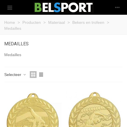
Home
>
Producten
>
Materiaal
>
Bekers en trofeen
>
Medailles
MEDAILLES
Medailles
Selecteer