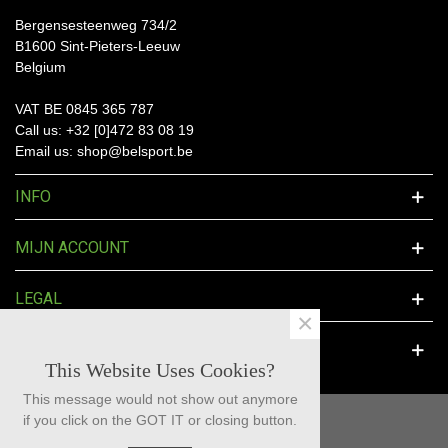
Bergensesteenweg 734/2
B1600 Sint-Pieters-Leeuw
Belgium
VAT BE 0845 365 787
Call us: +32 [0]472 83 08 19
Email us: shop@belsport.be
INFO
MIJN ACCOUNT
LEGAL
×
SOCIAL MEDIA
This Website Uses Cookies?
This message would not show out anymore
if you click on the GOT IT or closing button.