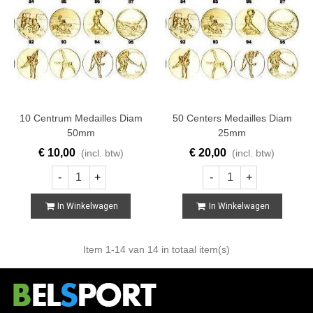
10 Centrum Medailles Diam
50 Centers Medailles Diam
50mm
25mm
€ 10,00
€ 20,00
(incl. btw)
(incl. btw)
-
+
-
+
In Winkelwagen
In Winkelwagen
Item
1
-14 van 14 in totaal item(s)