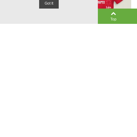
Got It
0
Left column
Cart
Top
Dame T-Shirt Color Préfère
T-Shirt Rood Préfère Perdre
Perdre Avec La Belgique
Avec La Belgique
€ 18,00
€ 18,00
(incl. btw)
(incl. btw)
-
+
-
+
In Winkelwagen
In Winkelwagen