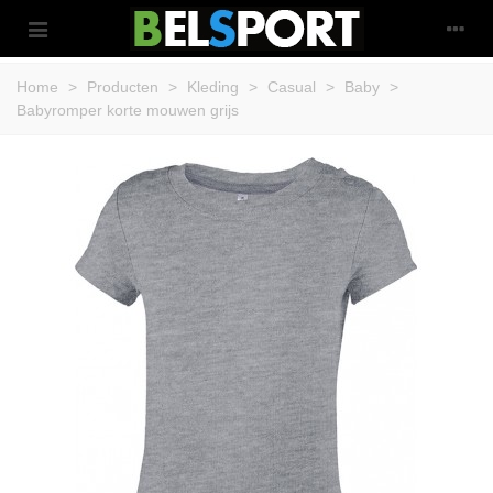
Home
>
Producten
>
Kleding
>
Casual
>
Baby
>
Babyromper korte mouwen grijs