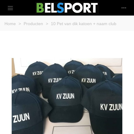
Home
>
Producten
>
10 Pet van dik katoen + naam club