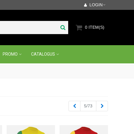
LOGIN
0
ITEM(S)
PROMO
CATALOGUS
Vorige
Volgende
5/73