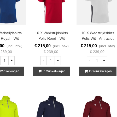
edstrijdshirts
10 X Wedstrijdshirts
10 X Wedstrijdshirts
 Royal - Wit
Polis Rood - Wit
Polis Wit - Antraciet
,00
€ 215,00
€ 215,00
(incl. btw)
(incl. btw)
(incl. btw)
 239,00
€ 239,00
€ 239,00
+
-
+
-
+
 Winkelwagen
In Winkelwagen
In Winkelwagen