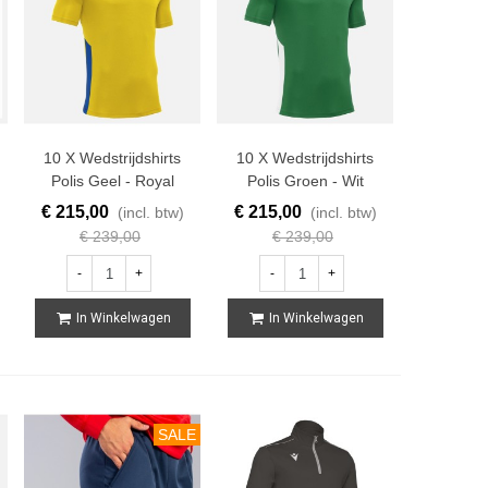
10 X Wedstrijdshirts
10 X Wedstrijdshirts
Polis Geel - Royal
Polis Groen - Wit
Blauw
€ 215,00
€ 215,00
(incl. btw)
(incl. btw)
€ 239,00
€ 239,00
-
+
-
+
In Winkelwagen
In Winkelwagen
SALE