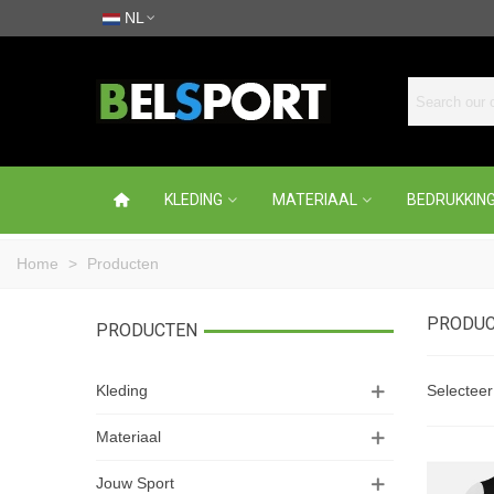
NL
KLEDING
MATERIAAL
BEDRUKKIN
Home
>
Producten
PRODU
PRODUCTEN
Kleding
Selectee
Materiaal
Jouw Sport