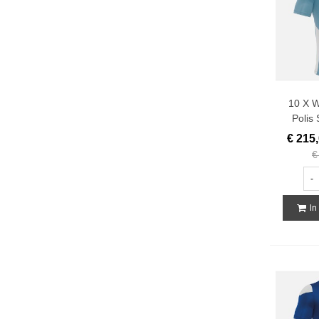
10 X W
Polis 
€ 215
€
-
In