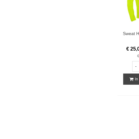
Sweat H
€ 25,
-
In