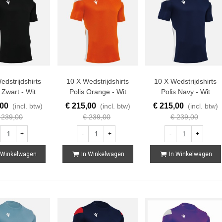
edstrijdshirts
10 X Wedstrijdshirts
10 X Wedstrijdshirts
 Zwart - Wit
Polis Orange - Wit
Polis Navy - Wit
,00
€ 215,00
€ 215,00
(incl. btw)
(incl. btw)
(incl. btw)
 239,00
€ 239,00
€ 239,00
+
-
+
-
+
 Winkelwagen
In Winkelwagen
In Winkelwagen