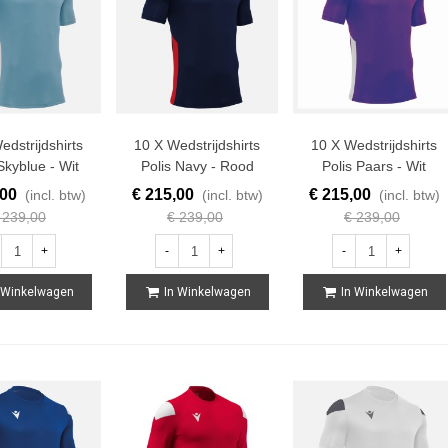
edstrijdshirts
10 X Wedstrijdshirts
10 X Wedstrijdshirts
Skyblue - Wit
Polis Navy - Rood
Polis Paars - Wit
,00
€ 215,00
€ 215,00
(incl. btw)
(incl. btw)
(incl. btw)
 239,00
€ 239,00
€ 239,00
+
-
+
-
+
 Winkelwagen
In Winkelwagen
In Winkelwagen