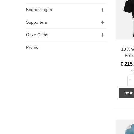
Bedrukkingen
Supporters
Onze Clubs
Promo
10 X W
Polis
€ 215
€
-
In