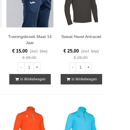
Trainingsbroek Maat 14
Sweat Havel Antraciet
Jaar
€ 15,00
€ 25,00
(incl. btw)
(incl. btw)
€ 39,00
€ 28,00
-
+
-
+
In Winkelwagen
In Winkelwagen