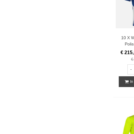
10 X W
Polis
€ 215
€
-
In