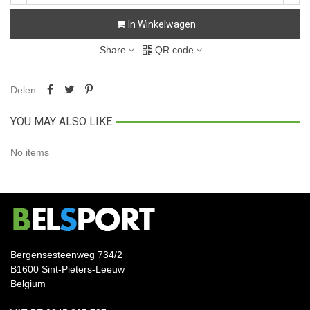
In Winkelwagen
Share
QR code
Delen
YOU MAY ALSO LIKE
No items
Bergensesteenweg 734/2
B1600 Sint-Pieters-Leeuw
Belgium