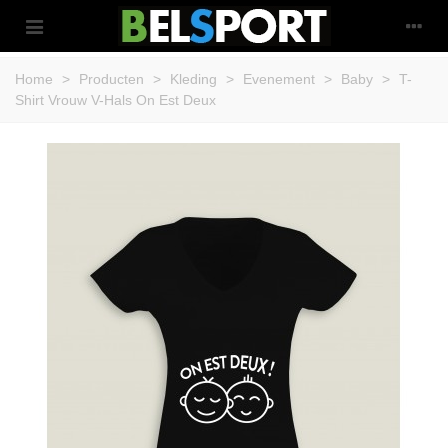
Home
>
Producten
>
Kleding
>
Evenement
>
Baby
>
T-
Shirt Vrouw V-Hals On Est Deux