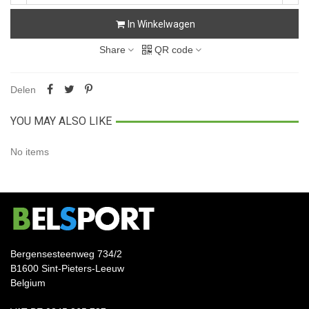
In Winkelwagen
Share
QR code
Delen
YOU MAY ALSO LIKE
No items
Bergensesteenweg 734/2
B1600 Sint-Pieters-Leeuw
Belgium