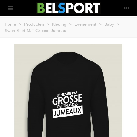
Home
>
Producten
>
Kleding
>
Evenement
>
Baby
>
SweatShirt M/F Grosse Jumeaux