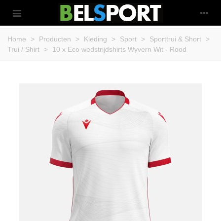
Home
>
Producten
>
Kleding
>
Sport
>
Sporttrui & Short
>
Trui / Shirt
>
10 x Eco wedstrijdshirts Wyvern Wit - Rood