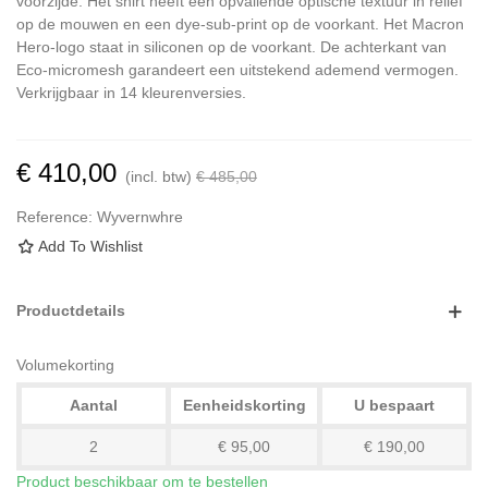
voorzijde. Het shirt heeft een opvallende optische textuur in reliëf
op de mouwen en een dye-sub-print op de voorkant. Het Macron
Hero-logo staat in siliconen op de voorkant. De achterkant van
Eco-micromesh garandeert een uitstekend ademend vermogen.
Verkrijgbaar in 14 kleurenversies.
€ 410,00
(incl. btw)
€ 485,00
Reference:
Wyvernwhre
Add To Wishlist
Productdetails
Volumekorting
Aantal
Eenheidskorting
U bespaart
2
€ 95,00
€ 190,00
Product beschikbaar om te bestellen