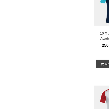
10 X 
Acad
T
250
-
Ajo