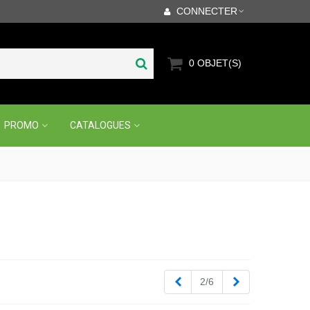
CONNECTER
0
OBJET(S)
PROMO
CATALOGUES
Précédent
Suivant
2/6