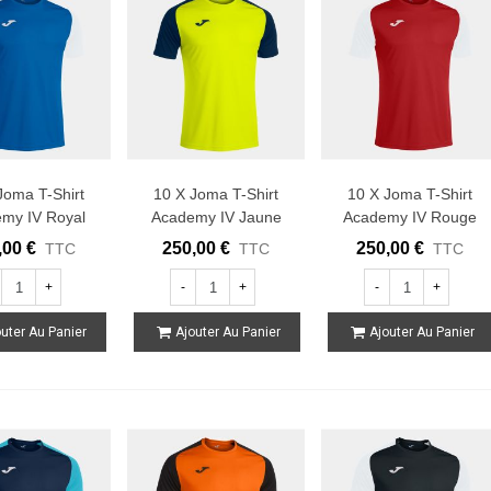
Joma T-Shirt
10 X Joma T-Shirt
10 X Joma T-Shirt
my IV Royal
Academy IV Jaune
Academy IV Rouge
Blanc
Fluo Navy
Blanc
,00 €
250,00 €
250,00 €
TTC
TTC
TTC
+
-
+
-
+
uter Au Panier
Ajouter Au Panier
Ajouter Au Panier