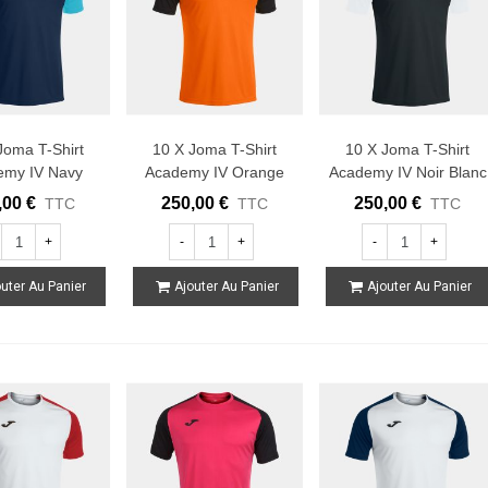
Joma T-Shirt
10 X Joma T-Shirt
10 X Joma T-Shirt
emy IV Navy
Academy IV Orange
Academy IV Noir Blanc
urquoise
Noir
,00 €
250,00 €
250,00 €
TTC
TTC
TTC
+
-
+
-
+
uter Au Panier
Ajouter Au Panier
Ajouter Au Panier