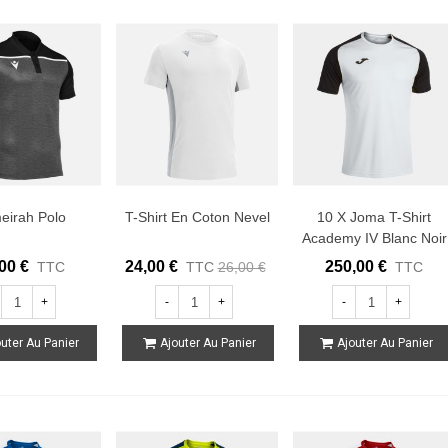
eirah Polo
T-Shirt En Coton Nevel
10 X Joma T-Shirt
Academy IV Blanc Noir
00 €
24,00 €
250,00 €
TTC
TTC
26,00 €
TTC
+
-
+
-
+
uter Au Panier
Ajouter Au Panier
Ajouter Au Panier