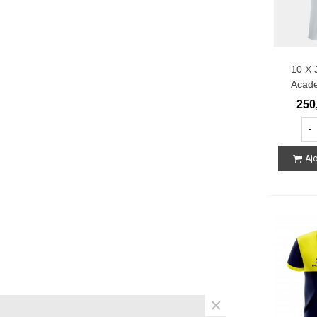
10 X 
Acade
250
-
Ajo
×