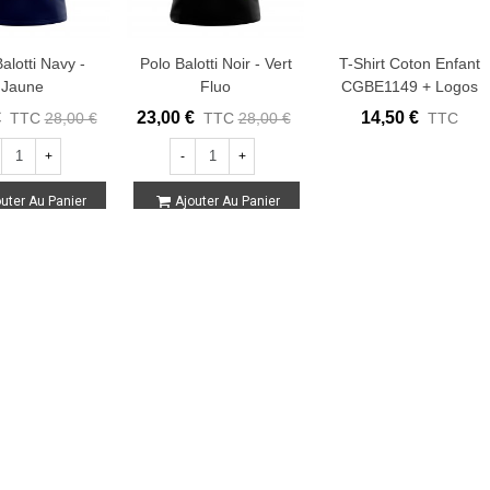
alotti Navy -
Polo Balotti Noir - Vert
T-Shirt Coton Enfant
Jaune
Fluo
CGBE1149 + Logos
€
23,00 €
14,50 €
TTC
28,00 €
TTC
28,00 €
TTC
+
-
+
uter Au Panier
Ajouter Au Panier