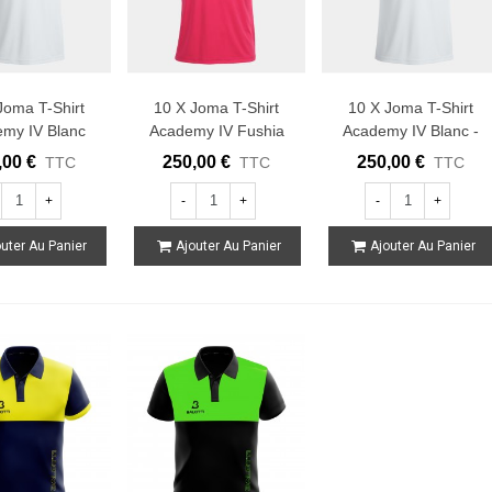
Joma T-Shirt
10 X Joma T-Shirt
10 X Joma T-Shirt
my IV Blanc
Academy IV Fushia
Academy IV Blanc -
Rouge
Noir
Navy
,00 €
250,00 €
250,00 €
TTC
TTC
TTC
+
-
+
-
+
uter Au Panier
Ajouter Au Panier
Ajouter Au Panier