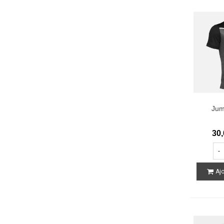
Jum
30,
-
Ajo