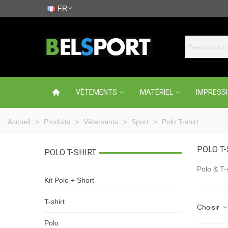
FR
VÊTEMENTS
MATÉRIEL
IMPRESS
Accueil
>
Produits
>
Vêtements
>
Sport
>
Polo T-shirt
POLO T-
POLO T-SHIRT
Polo & T-s
Kit Polo + Short
T-shirt
Choisir
Polo