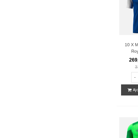
10 X M
Roy
269
3
-
Ajo