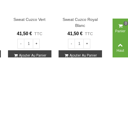
Sweat Cuzco Vert
Sweat Cuzco Royal
0
Blanc
Panier
41,50 €
41,50 €
TTC
TTC
-
+
-
+
Haut
Ajouter Au Panier
Ajouter Au Panier