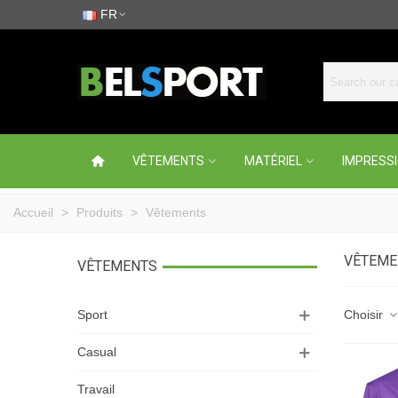
FR
VÊTEMENTS
MATÉRIEL
IMPRESS
Accueil
>
Produits
>
Vêtements
VÊTEME
VÊTEMENTS
Sport
Choisir
Casual
Travail