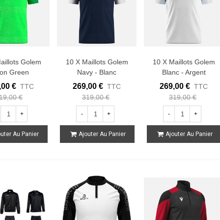
aillots Golem
10 X Maillots Golem
10 X Maillots Golem
on Green
Navy - Blanc
Blanc - Argent
,00 €
269,00 €
269,00 €
TTC
TTC
TTC
19,00 €
319,00 €
319,00 €
+
-
+
-
+
uter Au Panier
Ajouter Au Panier
Ajouter Au Panier