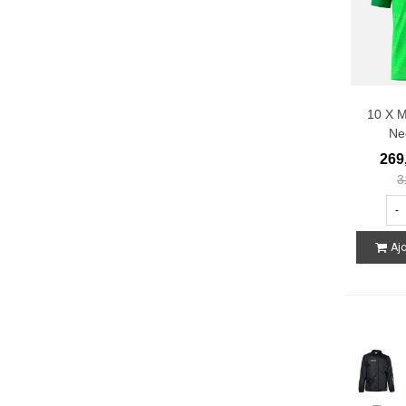
10 X M
Ne
269
3
-
Ajo