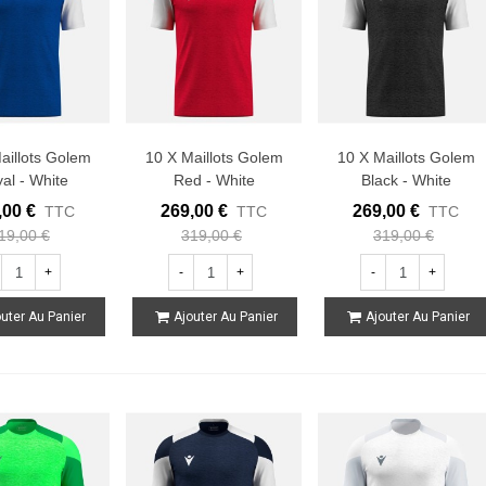
aillots Golem
10 X Maillots Golem
10 X Maillots Golem
al - White
Red - White
Black - White
,00 €
269,00 €
269,00 €
TTC
TTC
TTC
19,00 €
319,00 €
319,00 €
+
-
+
-
+
uter Au Panier
Ajouter Au Panier
Ajouter Au Panier