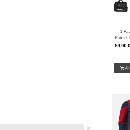
1 Pac
Patrick 
59,00 
-
Ajo
×