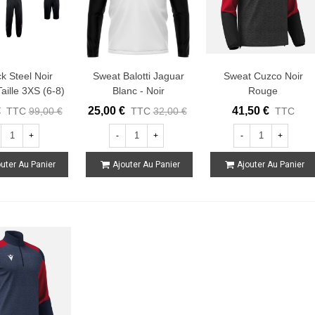
k Steel Noir
Sweat Balotti Jaguar
Sweat Cuzco Noir
Taille 3XS (6-8)
Blanc - Noir
Rouge
€
25,00 €
41,50 €
TTC
99,00 €
TTC
32,00 €
TTC
+
-
+
-
+
uter Au Panier
Ajouter Au Panier
Ajouter Au Panier