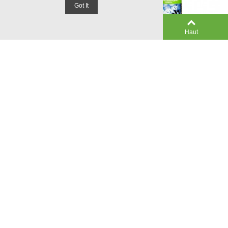
Got It
0
Colonne gauche
Panier
Haut
Select Goalkeeper Glove
Select Goalkeeper Glove
Wash & Prepare
Fresh
19,99 €
12,99 €
TTC
TTC
-
+
-
+
Ajouter Au Panier
Ajouter Au Panier