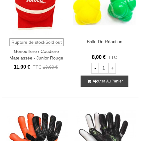
Balle De Réaction
Rupture de stockSold out
Genouillère / Coudière
8,00 €
TTC
Matelassée - Junior Rouge
11,00 €
TTC
13,00 €
-
+
Ajouter Au Panier