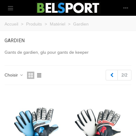
Accueil
>
Produits
>
Matériel
>
Gardien
GARDIEN
Gants de gardien, glu pour gants de keeper
Précédent
Choisir
2/2