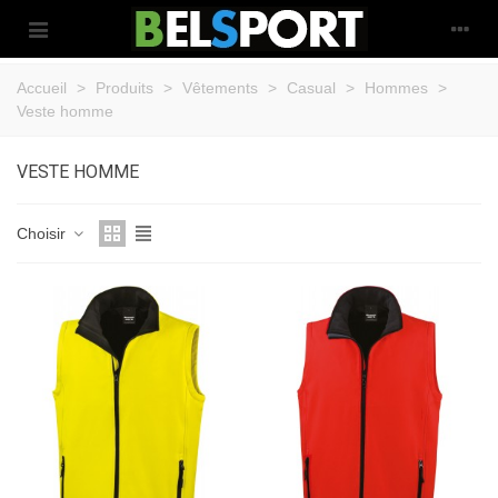
Accueil
>
Produits
>
Vêtements
>
Casual
>
Hommes
>
Veste homme
VESTE HOMME
Choisir