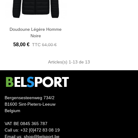
Doudoune Légère Homme
Noire
58,00 €
TTC
64,00 €
Articles(s)
1
-13 de 13
Bergensesteenweg 734/2
B1600 Sint-Pieters-Leeuw
Belgium
VAT BE 0845 365 787
Call us: +32 [0]472 83 08 19
Email us: shop@belsport.be