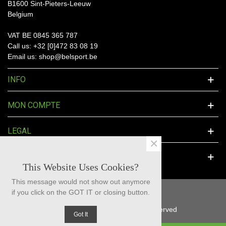
B1600 Sint-Pieters-Leeuw
Belgium
VAT BE 0845 365 787
Call us: +32 [0]472 83 08 19
Email us: shop@belsport.be
INFO
MON COMPTE
LEGAL
×
SOCIAL MEDIA
This Website Uses Cookies?
This message would not show out anymore
if you click on the GOT IT or closing button.
© 2025 BelSport™ - All Rights Reserved
Got It