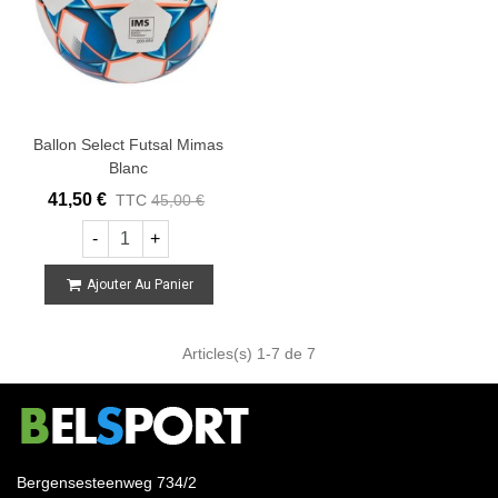
Ballon Select Futsal Mimas
Blanc
41,50 €
TTC
45,00 €
-
+
Ajouter Au Panier
Articles(s)
1
-7 de 7
Bergensesteenweg 734/2