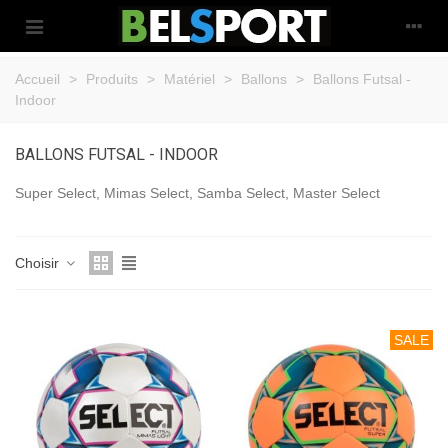
Accueil
>
Produits
>
Matériel
>
Ballons
>
Ballons Futsal -
Indoor
BALLONS FUTSAL - INDOOR
Super Select, Mimas Select, Samba Select, Master Select
Choisir
SALE