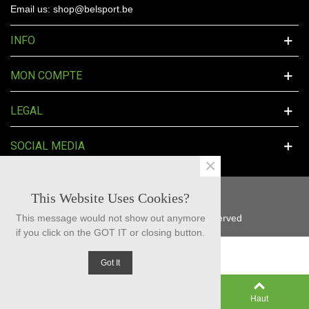
Email us: shop@belsport.be
INFO
MON COMPTE
LEGAL
SOCIAL MEDIA
×
This Website Uses Cookies?
© 2025 BelSport™ - All Rights Reserved
This message would not show out anymore
if you click on the GOT IT or closing button.
Got It
0
Colonne gauche
Panier
Haut