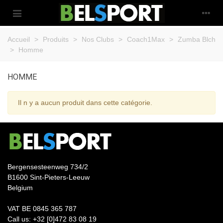
Accueil
>
Produits
>
Nos Clubs
>
Coach1Max
>
Zumba Blch
>
Homme
HOMME
Il n y a aucun produit dans cette catégorie.
Bergensesteenweg 734/2
B1600 Sint-Pieters-Leeuw
Belgium
VAT BE 0845 365 787
Call us: +32 [0]472 83 08 19