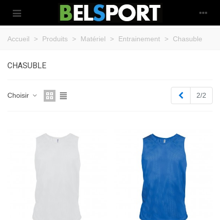
Accueil
>
Produits
>
Matériel
>
Entrainement
>
Chasuble
CHASUBLE
Précédent
Choisir
2/2