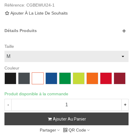
Référence:
CGBEWUI24-1
Ajouter À La Liste De Souhaits
Détails Produits
Taille
Couleur
Noir
Charcoal
Blanc
Bleu
Irish
Safety
Safety
Rouge
Cherry
Royal
Green
Yellow
Orange
Red
Produit disponible à la commande
-
+
Ajouter Au Panier
Partager
QR Code