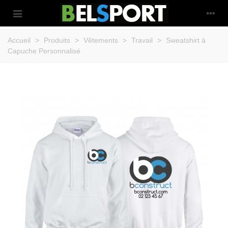
Accueil
>
Produits
>
Vêtements
>
Travail
>
Sweatshirt à
Capuche Personnalisé