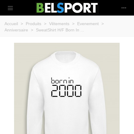
Accueil
>
Produits
>
Vêtements
>
Evenement
>
Anniversaire
>
SweatShirt H/F Born In ...