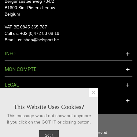
Bergensesteenweg 734/2
B1600 Sint-Pieters-Leeuw
Belgium
VAT BE 0845 365 787
Call us: +32 [0]472 83 08 19
Email us: shop@belsport.be
INFO
MON COMPTE
LEGAL
×
SOCIAL MEDIA
This Website Uses Cookies?
This message would not show out anymore
if you click on the GOT IT or closing button.
© 2025 BelSport™ - All Rights Reserved
Got It